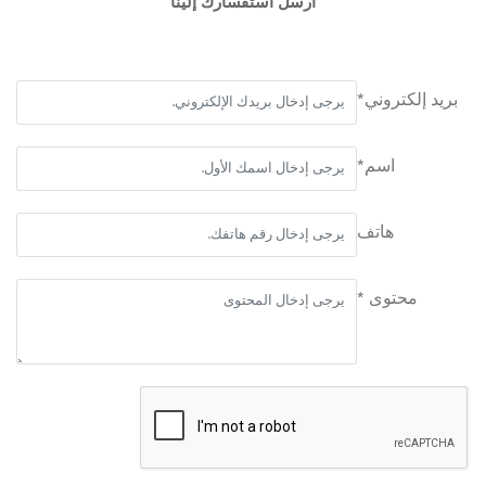
أرسل استفسارك إلينا
بريد إلكتروني*
اسم*
هاتف
محتوى *