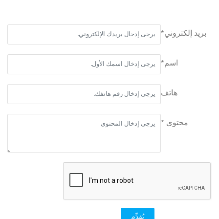
بريد إلكتروني*
اسم*
هاتف
محتوى *
يُقدِّم