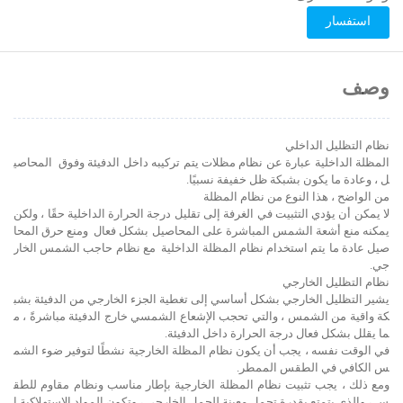
استفسار
وصف
نظام التظليل الداخلي
المظلة الداخلية عبارة عن نظام مظلات يتم تركيبه داخل الدفيئة وفوق المحاصي
ل ، وعادة ما يكون بشبكة ظل خفيفة نسبيًا.
من الواضح ، هذا النوع من نظام المظلة
لا يمكن أن يؤدي التثبيت في الغرفة إلى تقليل درجة الحرارة الداخلية حقًا ، ولكن
يمكنه منع أشعة الشمس المباشرة على المحاصيل بشكل فعال ومنع حرق المحا
صيل عادة ما يتم استخدام نظام المظلة الداخلية مع نظام حاجب الشمس الخار
جي.
نظام التظليل الخارجي
يشير التظليل الخارجي بشكل أساسي إلى تغطية الجزء الخارجي من الدفيئة بشب
كة واقية من الشمس ، والتي تحجب الإشعاع الشمسي خارج الدفيئة مباشرةً ، م
ما يقلل بشكل فعال درجة الحرارة داخل الدفيئة.
في الوقت نفسه ، يجب أن يكون نظام المظلة الخارجية نشطًا لتوفير ضوء الشم
س الكافي في الطقس الممطر.
ومع ذلك ، يجب تثبيت نظام المظلة الخارجية بإطار مناسب ونظام مقاوم للطق
س ، والذي يتمتع بقدرة تحمل معينة للحمل الخارجي ، وتكون المواد الاستهلاكية ا