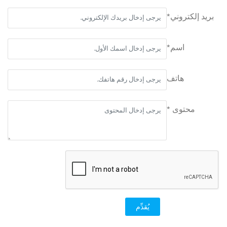
بريد إلكتروني*
اسم*
هاتف
محتوى *
يُقدِّم