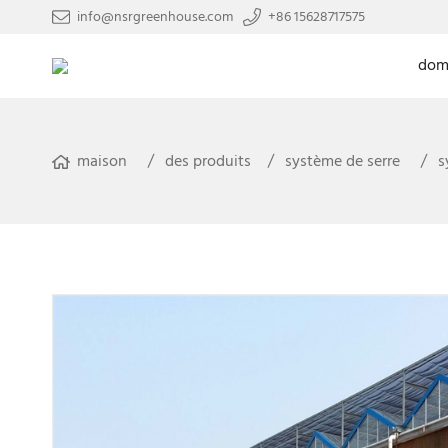
info@nsrgreenhouse.com
+86 15628717575
domi
maison
des produits
système de serre
s