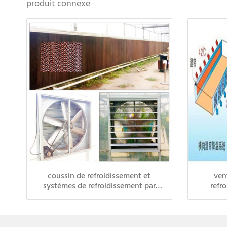
produit connexe
coussin de refroidissement et
ven
systèmes de refroidissement par
refr
ventilateur pour projet de serre
refr
refroidi