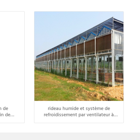
n de
rideau humide et système de
in de
refroidissement par ventilateur à
me de
pression négative pour serre en verre
 de serre