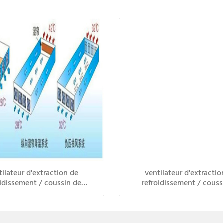
tilateur d'extraction de
ventilateur d'extractio
oidissement / coussin de
refroidissement / couss
oidissement / système de
refroidissement / systè
ssement de volaille de serre
refroidissement de volaille