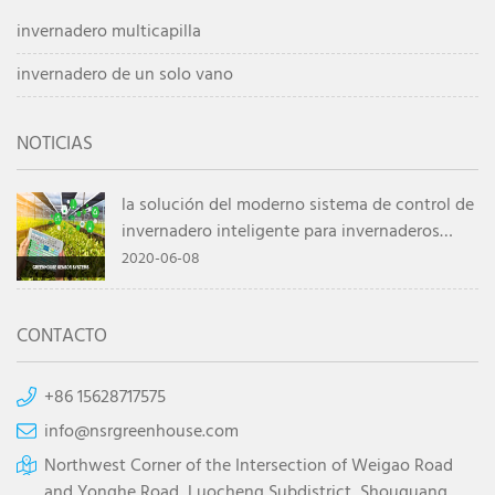
invernadero multicapilla
invernadero de un solo vano
NOTICIAS
la solución del moderno sistema de control de
invernadero inteligente para invernaderos
agrícolas
2020-06-08
CONTACTO
+86 15628717575
info@nsrgreenhouse.com
Northwest Corner of the Intersection of Weigao Road
and Yonghe Road, Luocheng Subdistrict, Shouguang,