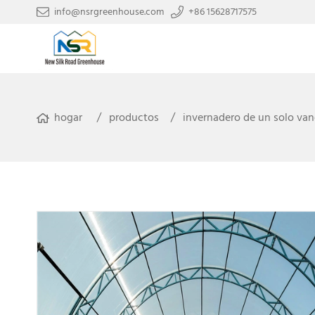
info@nsrgreenhouse.com
+86 15628717575
hogar
productos
invernadero de un solo va