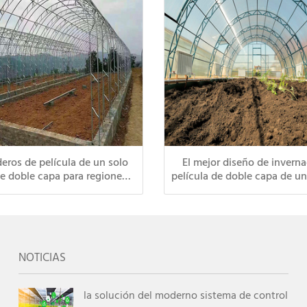
eros de película de un solo
El mejor diseño de invern
de doble capa para regiones
película de doble capa de un
s como Rusia, Kazajstán,
de China, resistente al vi
zbekistán y Canadá.
prueba de frío y con una la
útil
NOTICIAS
la solución del moderno sistema de control