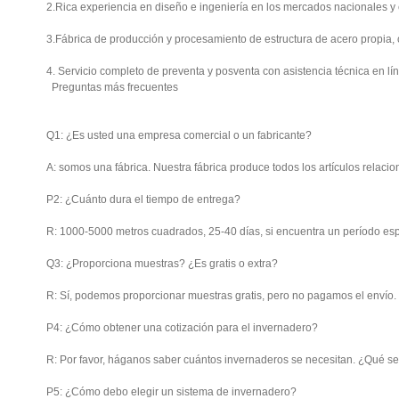
2.Rica experiencia en diseño e ingeniería en los mercados nacionales y 
3.Fábrica de producción y procesamiento de estructura de acero propia, 
4. Servicio completo de preventa y posventa con asistencia técnica en líne
Preguntas más frecuentes
Q1: ¿Es usted una empresa comercial o un fabricante?
A: somos una fábrica. Nuestra fábrica produce todos los artículos relaci
P2: ¿Cuánto dura el tiempo de entrega?
R: 1000-5000 metros cuadrados, 25-40 días, si encuentra un período es
Q3: ¿Proporciona muestras? ¿Es gratis o extra?
R: Sí, podemos proporcionar muestras gratis, pero no pagamos el envío.
P4: ¿Cómo obtener una cotización para el invernadero?
R: Por favor, háganos saber cuántos invernaderos se necesitan. ¿Qué se
P5: ¿Cómo debo elegir un sistema de invernadero?