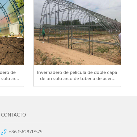
adero de
Invernadero de película de doble capa
 solo arco
de un solo arco de tubería de acero
ento, a
galvanizado en caliente de alta
rga vida
calidad
CONTACTO
+86 15628717575