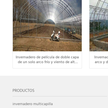
Invernadero de película de doble capa
Invernad
de un solo arco frío y viento de alta
arco y 
calidad de China
fría
U
PRODUCTOS
invernadero multicapilla