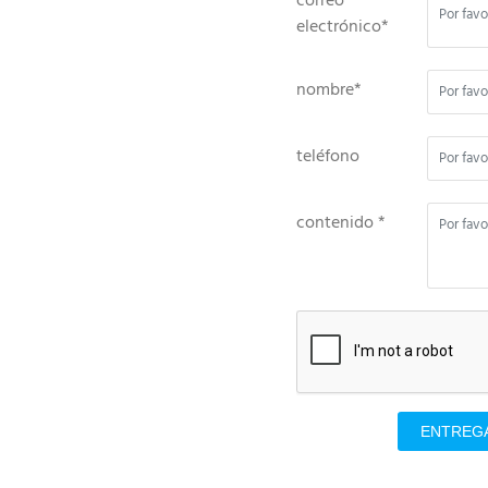
correo
electrónico*
nombre*
teléfono
contenido *
ENTREG