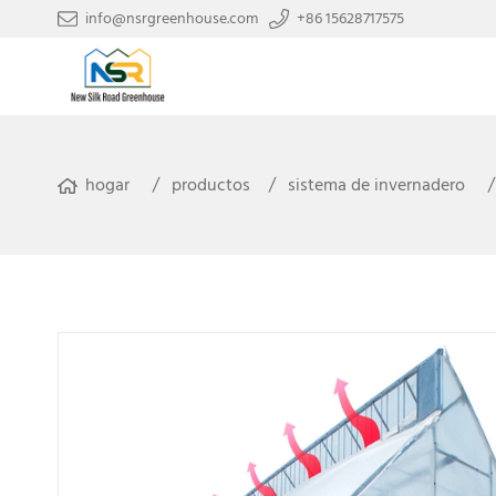
info@nsrgreenhouse.com
+86 15628717575
hogar
productos
sistema de invernadero