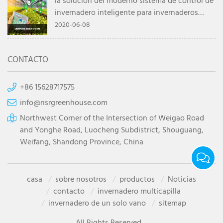
la solución del moderno sistema de control de
invernadero inteligente para invernaderos
agrícolas
2020-06-08
CONTACTO
+86 15628717575
info@nsrgreenhouse.com
Northwest Corner of the Intersection of Weigao Road
and Yonghe Road, Luocheng Subdistrict, Shouguang,
Weifang, Shandong Province, China
casa
sobre nosotros
productos
Noticias
contacto
invernadero multicapilla
invernadero de un solo vano
sitemap
All Rights Reserved